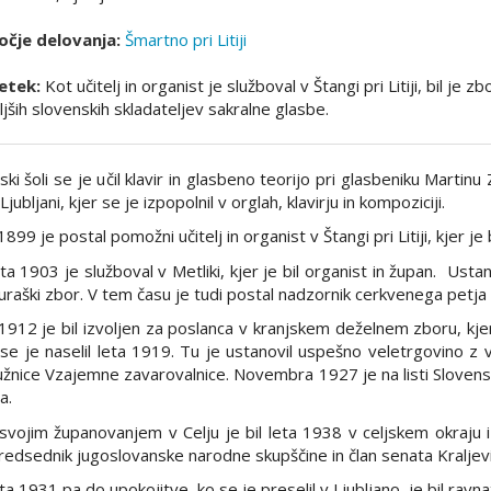
čje delovanja:
Šmartno pri Litiji
etek:
Kot učitelj in organist je služboval v Štangi pri Litiji, bil j
ljših slovenskih skladateljev sakralne glasbe.
dski šoli se je učil klavir in glasbeno teorijo pri glasbeniku Martinu
 Ljubljani, kjer se je izpopolnil v orglah, klavirju in kompoziciji.
1899 je postal pomožni učitelj in organist v Štangi pri Litiji, kjer 
ta 1903 je služboval v Metliki, kjer je bil organist in župan. Usta
raški zbor. V tem času je tudi postal nadzornik cerkvenega petja i
1912 je bil izvoljen za poslanca v kranjskem deželnem zboru, kjer
 se je naselil leta 1919. Tu je ustanovil uspešno veletrgovino z 
žnice Vzajemne zavarovalnice. Novembra 1927 je na listi Slovensk
a.
vojim županovanjem v Celju je bil leta 1938 v celjskem okraju i
edsednik jugoslovanske narodne skupščine in član senata Kraljevi
ta 1931 pa do upokojitve, ko se je preselil v Ljubljano, je bil ravn