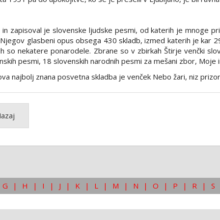
l in zapisoval je slovenske ljudske pesmi, od katerih je mnoge prir
. Njegov glasbeni opus obsega 430 skladb, izmed katerih je kar 2
ih so nekatere ponarodele. Zbrane so v zbirkah Štirje venčki sl
nskih pesmi, 18 slovenskih narodnih pesmi za mešani zbor, Moje in n
va najbolj znana posvetna skladba je venček Nebo žari, niz prizo
azaj
G
|
H
|
I
|
J
|
K
|
L
|
M
|
N
|
O
|
P
|
R
|
S