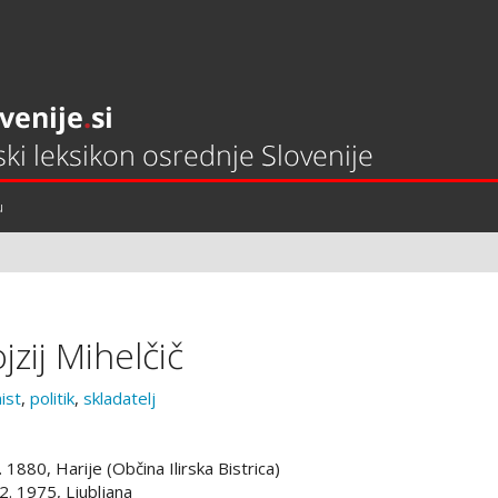
u
ojzij Mihelčič
nist
,
politik
,
skladatelj
. 1880, Harije (Občina Ilirska Bistrica)
 2. 1975, Ljubljana