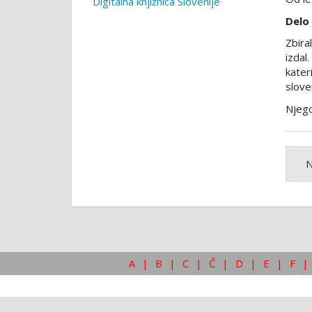
Digitalna knjižnica Slovenije
Delo
Zbira
izdal
kater
slove
Njego
N
A
|
B
|
C
|
Č
|
D
|
E
|
F
|