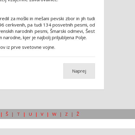
edil za moški in mešani pevski zbor in jih tudi
96 cerkvenih, pa tudi 134 posvetnih pesmi, od
ovenskih narodnih pesmi, Šmarski odmevi, Šest
arodne, kjer je najbolj priljubljena Polje.
rov iz prve svetovne vojne.
Naprej
|
Š
|
T
|
U
|
V
|
W
|
Z
|
Ž