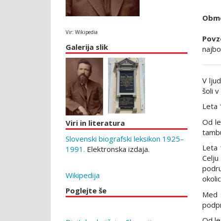
Obmo
Vir: Wikipedia
Povz
Galerija slik
najbo
V lju
šoli v
Leta 
Od le
Viri in literatura
tambu
Slovenski biografski leksikon 1925–
Leta 
1991.
Elektronska izdaja.
Celju
podru
Wikipedija
okolic
Poglejte še
Med s
podpr
Od le