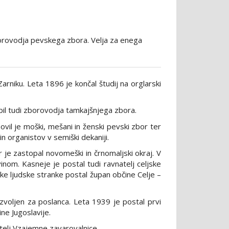
e zborovodja pevskega zbora. Velja za enega
 Zarniku. Leta 1896 je končal študij na orglarski
je bil tudi zborovodja tamkajšnjega zbora.
novil je moški, mešani in ženski pevski zbor ter
n organistov v semiški dekaniji.
 je zastopal novomeški in črnomaljski okraj. V
vinom. Kasneje je postal tudi ravnatelj celjske
e ljudske stranke postal župan občine Celje –
zvoljen za poslanca. Leta 1939 je postal prvi
ne Jugoslavije.
atelj Vzajemne zavarovalnice.