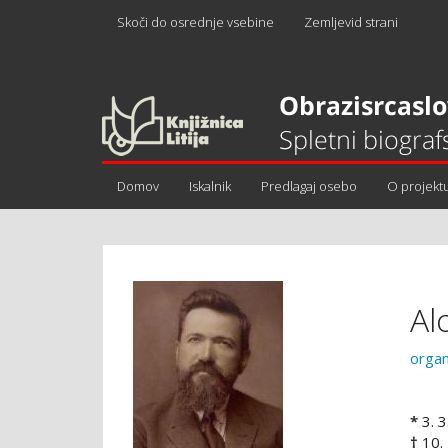
Skoči do osrednje vsebine
Zemljevid strani
Domov
Iskalnik
Predlagaj osebo
O projekt
Al
orga
*
3. 3
†
10.