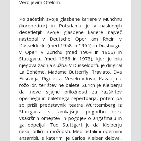
Verdijevim Otelom.
Po začetkih svoje glasbene kariere v Münchnu
(korepetitor) in Potsdamu je v naslednjih
desetletjih svoje glasbene kariere največ
nastopal v Deutsche Oper am Rhein v
Düsseldorfu (med 1958 in 1964) in Duisburgu,
v Operi v Zürichu (med 1964 in 1966) in
Stuttgartu (med 1966 in 1973), kjer je bila
njegova zadnja služba. V Düsseldorfu je dirigiral
La Bohème, Madame Butterfly, Traviato, Dva
Foscarija, Rigoletta, Veselo vdovo, Kavalirja z
rožo idr. ter številne balete. Zürich je Kleiberju
dal nove sijajne priložnosti za razširitev
opernega in baletnega repertoarja, potem pa
so prišli predstavniki teatra Württemberg iz
Stuttgarta s tamkajšnjo pogodbo brez
vsakršnih omejitev in pogojev o angažmaju in
ga odpeljali. Tudi Stuttgart je dal Kleiberju
nekaj odličnih možnosti. Med ostalimi opernimi
ansambli, s katerimi je Carlos Kleiber deloval,