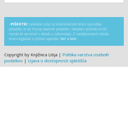
×
PIŠKOTKI:
Leksikon Litija za funkcionalnost strani uporablja
piškotke, ki ne hranijo osebnih podatkov. Nekateri piškotki so bili
morda že servirani v skladu z zakonodajo. Z nadaljevanjem obiska
strani soglašaš z njihovo uporabo.
Več o tem.
Copyright by Knjižnica Litija |
Politika varstva osebnih
podatkov
|
Izjava o dostopnosti spletišča