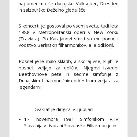
naj omenimo še dunajsko Volksoper, Dresden
in salzburško Deželno gledališče...
S koncerti je gostoval po vsem svetu, tudi leta
1988 v Metropolitanski operi v New Yorku
(Traviata). Po Karajanovi smrti so mu ponudili
vodstvo Berlinskih filharmonikov, a je odklonil.
Posnel je le malo skladb, a skoraj vse, ki jih je
posnel, veljajo za odlične. Njegovi izvedbi
Beethovnove pete in sedme simfonije z
Dunajskim filharmoničnim orkestrom veljata za
legendarni.
Dvakrat je dirigiral v Ljubljani
17. novembra 1981 Simfonikom RTV
Slovenija v dvorani Slovenske Filharmonije in