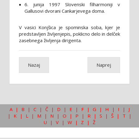
6. junija 1997 Slovenski filharmoniji v
Gallusovi dvorani Cankarjevega doma.
V vasici Konjšica je spominska soba, kjer je
predstavljen življenjepis, poklicno delo in delček
zasebnega življenja dirigenta.
Nazaj
Naprej
A
|
B
|
C
|
Č
|
D
|
E
|
F
|
G
|
H
|
I
|
J
|
K
|
L
|
M
|
N
|
O
|
P
|
R
|
S
|
Š
|
T
|
U
|
V
|
W
|
Z
|
Ž