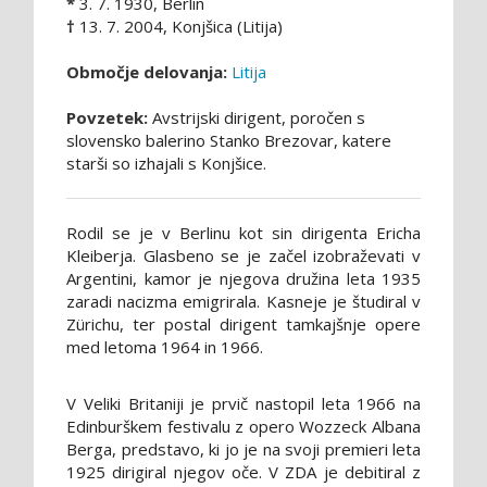
*
3. 7. 1930, Berlin
†
13. 7. 2004, Konjšica (Litija)
Območje delovanja:
Litija
Povzetek:
Avstrijski dirigent, poročen s
slovensko balerino Stanko Brezovar, katere
starši so izhajali s Konjšice.
Rodil se je v Berlinu kot sin dirigenta Ericha
Kleiberja. Glasbeno se je začel izobraževati v
Argentini, kamor je njegova družina leta 1935
zaradi nacizma emigrirala. Kasneje je študiral v
Zürichu, ter postal dirigent tamkajšnje opere
med letoma 1964 in 1966.
V Veliki Britaniji je prvič nastopil leta 1966 na
Edinburškem festivalu z opero Wozzeck Albana
Berga, predstavo, ki jo je na svoji premieri leta
1925 dirigiral njegov oče. V ZDA je debitiral z