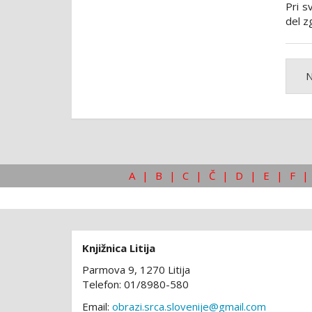
Pri s
del z
N
A
|
B
|
C
|
Č
|
D
|
E
|
F
|
Knjižnica Litija
Parmova 9, 1270 Litija
Telefon: 01/8980-580
Email:
obrazi.srca.slovenije@gmail.com