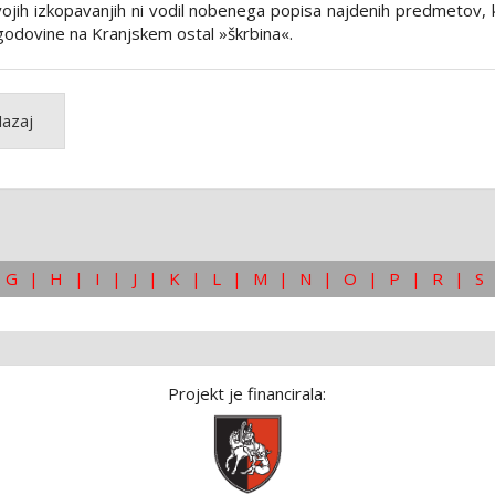
vojih izkopavanjih ni vodil nobenega popisa najdenih predmetov, k
godovine na Kranjskem ostal »škrbina«.
azaj
G
|
H
|
I
|
J
|
K
|
L
|
M
|
N
|
O
|
P
|
R
|
S
Projekt je financirala: