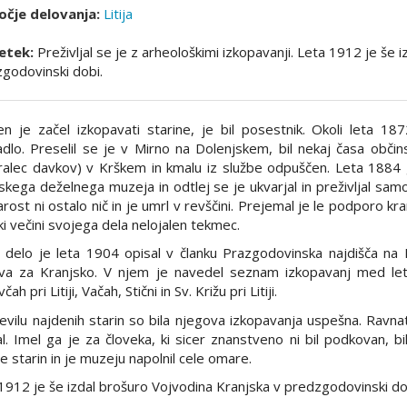
čje delovanja:
Litija
etek:
Preživljal se je z arheološkimi izkopavanji. Leta 1912 je še 
godovinski dobi.
n je začel izkopavati starine, je bil posestnik. Okoli leta 18
dlo. Preselil se je v Mirno na Dolenjskem, bil nekaj časa občin
ralec davkov) v Krškem in kmalu iz službe odpuščen. Leta 1884
skega deželnega muzeja in odtlej se je ukvarjal in preživljal sam
arost ni ostalo nič in je umrl v revščini. Prejemal je le podporo k
iki večini svojega dela nelojalen tekmec.
 delo je leta 1904 opisal v članku Prazgodovinska najdišča na 
va za Kranjsko. V njem je navedel seznam izkopavanj med let
ah pri Litiji, Vačah, Stični in Sv. Križu pri Litiji.
evilu najdenih starin so bila njegova izkopavanja uspešna. Rav
l. Imel ga je za človeka, ki sicer znanstveno ni bil podkovan, b
je starin in je muzeju napolnil cele omare.
1912 je še izdal brošuro Vojvodina Kranjska v predzgodovinski do