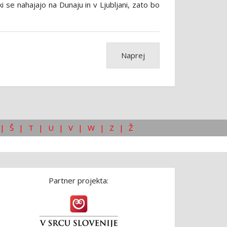
i se nahajajo na Dunaju in v Ljubljani, zato bo
Naprej
|
Š
|
T
|
U
|
V
|
W
|
Z
|
Ž
Partner projekta: