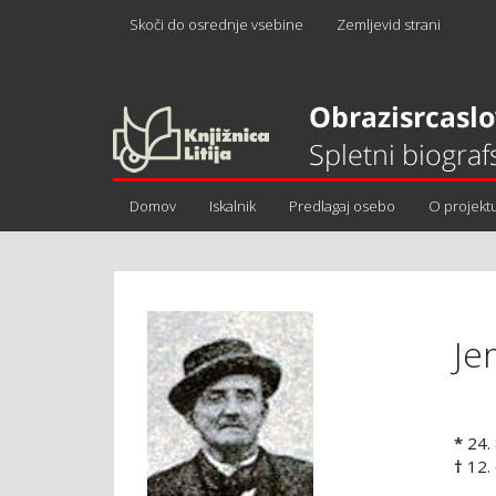
Skoči do osrednje vsebine
Zemljevid strani
Domov
Iskalnik
Predlagaj osebo
O projekt
Je
*
24.
†
12.