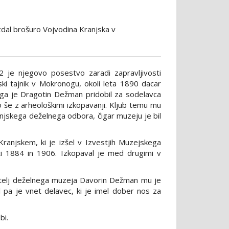
izdal brošuro Vojvodina Kranjska v
72 je njegovo posestvo zaradi zapravljivosti
ski tajnik v Mokronogu, okoli leta 1890 dacar
 ga je Dragotin Dežman pridobil za sodelavca
o še z arheološkimi izkopavanji. Kljub temu mu
ranjskega deželnega odbora, čigar muzeju je bil
Kranjskem, ki je izšel v Izvestjih Muzejskega
i 1884 in 1906. Izkopaval je med drugimi v
natelj deželnega muzeja Davorin Dežman mu je
il pa je vnet delavec, ki je imel dober nos za
bi.