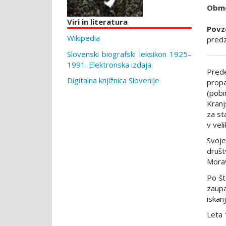
Obmo
Viri in literatura
Povz
Wikipedia
predz
Slovenski biografski leksikon 1925–
1991. Elektronska izdaja.
Prede
Digitalna knjižnica Slovenije
propa
(pobi
Kranj
za st
v vel
Svoje
društ
Moravč
Po št
zaupa
iskan
Leta 