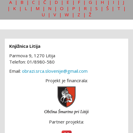
A
|
B
|
C
|
Č
|
D
|
E
|
F
|
G
|
H
|
I
|
J
|
K
|
L
|
M
|
N
|
O
|
P
|
R
|
S
|
Š
|
T
|
U
|
V
|
W
|
Z
|
Ž
Knjižnica Litija
Parmova 9, 1270 Litija
Telefon: 01/8980-580
Email:
obrazi.srca.slovenije@gmail.com
Projekt je financirala:
Partner projekta: