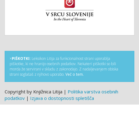
×
PIŠKOTKI:
Leksikon Litija za funkcionalnost strani uporablja
piškotke, ki ne hranijo osebnih podatkov. Nekateri piškotki so bili
morda že servirani v skladu z zakonodajo. Z nadaljevanjem obiska
strani soglašaš z njihovo uporabo.
Več o tem.
Copyright by Knjižnica Litija |
Politika varstva osebnih
podatkov
|
Izjava o dostopnosti spletišča