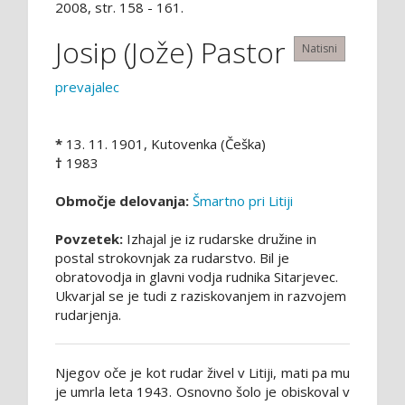
2008, str. 158 - 161.
Josip (Jože) Pastor
Natisni
prevajalec
*
13. 11. 1901, Kutovenka (Češka)
†
1983
Območje delovanja:
Šmartno pri Litiji
Povzetek:
Izhajal je iz rudarske družine in
postal strokovnjak za rudarstvo. Bil je
obratovodja in glavni vodja rudnika Sitarjevec.
Ukvarjal se je tudi z raziskovanjem in razvojem
rudarjenja.
Njegov oče je kot rudar živel v Litiji, mati pa mu
je umrla leta 1943. Osnovno šolo je obiskoval v