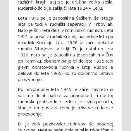
različnih krajih, saj se je družina veliko selila.
Rudarsko šolo je zaključil leta 1924 v Celju.
Leta 1916 se je zaposlil na Češkem, še istega
leta pa tudi v rudniški separaciji v Trbovljah.
Nato je štiri leta delal v romunskih rudnikih. Leta
1921 je prišel v rudnik Krmelj, naslednje leto pa
v rudnik Kočevje. Leta 1926 je začel delati v
rudniku Sitarjevec v Litiji. Tu je ostal do leta
1930, nato se je zaposlil na Jesenicah in v Črni
pri Kamniku, obenem pa je bil do leta 1935 tudi
glavni obratovodja rudnika v Litiji. Rudnik je
deloval do leta 1965, ko so dokončno ustavili
proizvodnjo.
Po osvoboditvi leta 1945 je začel zavzeto in
načrtno delati načrte za prihodnost in obstoj
rudarske proizvodnje. Izdelal je razna poročila,
študije ter postavil temelje oživitve rudarske
proizvodnje.
Bil je velik poznavalec rudnikov, še posebej
litijskega. Njegov način dela ni bil le izkoriščanje