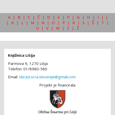
A
|
B
|
C
|
Č
|
D
|
E
|
F
|
G
|
H
|
I
|
J
|
K
|
L
|
M
|
N
|
O
|
P
|
R
|
S
|
Š
|
T
|
U
|
V
|
W
|
Z
|
Ž
Knjižnica Litija
Parmova 9, 1270 Litija
Telefon: 01/8980-580
Email:
obrazi.srca.slovenije@gmail.com
Projekt je financirala: