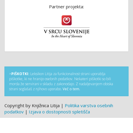
Partner projekta:
×
PIŠKOTKI:
Leksikon Litija za funkcionalnost strani uporablja
piškotke, ki ne hranijo osebnih podatkov. Nekateri piškotki so bili
morda že servirani v skladu z zakonodajo. Z nadaljevanjem obiska
strani soglašaš z njihovo uporabo.
Več o tem.
Copyright by Knjižnica Litija |
Politika varstva osebnih
podatkov
|
Izjava o dostopnosti spletišča