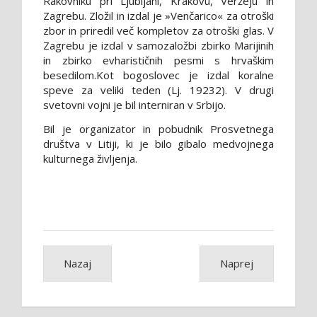
Rakovniku pri Ljubljani, Krakovu, Veržeju in
Zagrebu. Zložil in izdal je »Venčarico« za otroški
zbor in priredil več kompletov za otroški glas. V
Zagrebu je izdal v samozaložbi zbirko Marijinih
in zbirko evharističnih pesmi s hrvaškim
besedilom.Kot bogoslovec je izdal koralne
speve za veliki teden (Lj. 19232). V drugi
svetovni vojni je bil interniran v Srbijo.
Bil je organizator in pobudnik Prosvetnega
društva v Litiji, ki je bilo gibalo medvojnega
kulturnega življenja.
Nazaj
Naprej