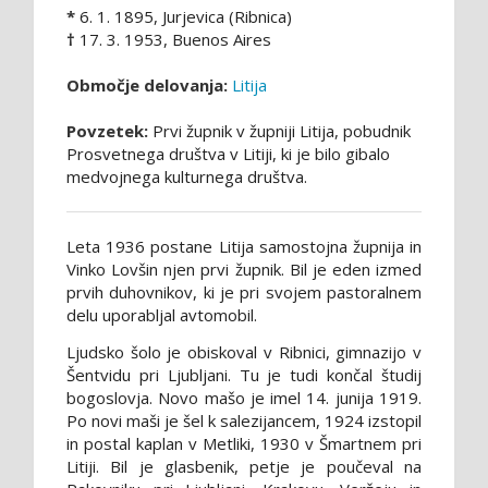
*
6. 1. 1895, Jurjevica (Ribnica)
†
17. 3. 1953, Buenos Aires
Območje delovanja:
Litija
Povzetek:
Prvi župnik v župniji Litija, pobudnik
Prosvetnega društva v Litiji, ki je bilo gibalo
medvojnega kulturnega društva.
Leta 1936 postane Litija samostojna župnija in
Vinko Lovšin njen prvi župnik. Bil je eden izmed
prvih duhovnikov, ki je pri svojem pastoralnem
delu uporabljal avtomobil.
Ljudsko šolo je obiskoval v Ribnici, gimnazijo v
Šentvidu pri Ljubljani. Tu je tudi končal študij
bogoslovja. Novo mašo je imel 14. junija 1919.
Po novi maši je šel k salezijancem, 1924 izstopil
in postal kaplan v Metliki, 1930 v Šmartnem pri
Litiji. Bil je glasbenik, petje je poučeval na