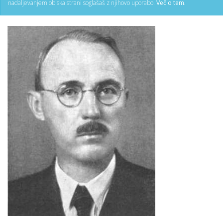
nadaljevanjem obiska strani soglašaš z njihovo uporabo.
Več o tem.