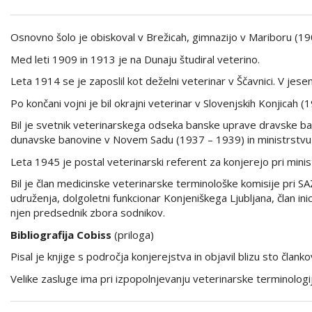
Osnovno šolo je obiskoval v Brežicah, gimnazijo v Mariboru (19
Med leti 1909 in 1913 je na Dunaju študiral veterino.
Leta 1914 se je zaposlil kot deželni veterinar v Ščavnici. V jeseni
Po končani vojni je bil okrajni veterinar v Slovenjskih Konjicah
Bil je svetnik veterinarskega odseka banske uprave dravske b
dunavske banovine v Novem Sadu (1937 – 1939) in ministrstvu
Leta 1945 je postal veterinarski referent za konjerejo pri minist
Bil je član medicinske veterinarske terminološke komisije pri 
udruženja, dolgoletni funkcionar Konjeniškega Ljubljana, član i
njen predsednik zbora sodnikov.
Bibliografija Cobiss
(priloga)
Pisal je knjige s področja konjerejstva in objavil blizu sto člank
Velike zasluge ima pri izpopolnjevanju veterinarske terminologi