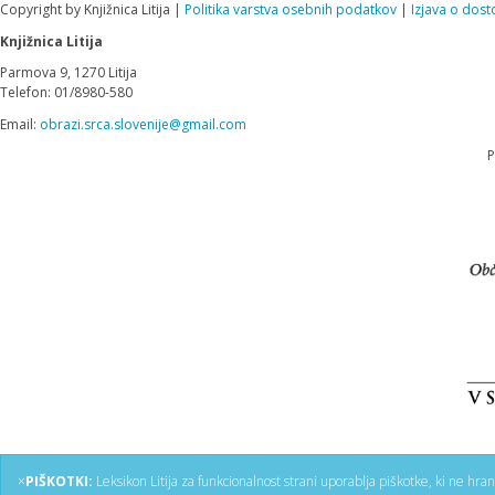
Copyright by Knjižnica Litija |
Politika varstva osebnih podatkov
|
Izjava o dost
Knjižnica Litija
Parmova 9, 1270 Litija
Telefon: 01/8980-580
Email:
obrazi.srca.slovenije@gmail.com
P
×
PIŠKOTKI:
Leksikon Litija za funkcionalnost strani uporablja piškotke, ki ne hra