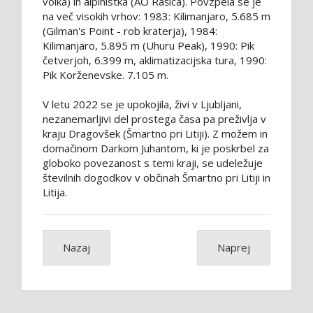
volka) in alpinistka (AO Rašica). Povzpela se je
na več visokih vrhov: 1983: Kilimanjaro, 5.685 m
(Gilman's Point - rob kraterja), 1984:
Kilimanjaro, 5.895 m (Uhuru Peak), 1990: Pik
četverjoh, 6.399 m, aklimatizacijska tura, 1990:
Pik Korženevske. 7.105 m.
V letu 2022 se je upokojila, živi v Ljubljani,
nezanemarljivi del prostega časa pa preživlja v
kraju Dragovšek (Šmartno pri Litiji). Z možem in
domačinom Darkom Juhantom, ki je poskrbel za
globoko povezanost s temi kraji, se udeležuje
številnih dogodkov v občinah Šmartno pri Litiji in
Litija.
Nazaj
Naprej