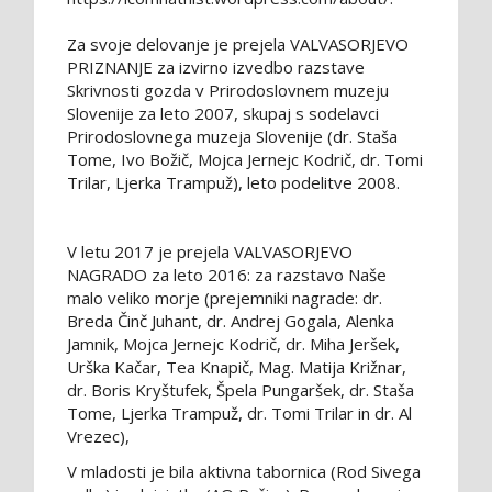
Za svoje delovanje je prejela VALVASORJEVO
PRIZNANJE za izvirno izvedbo razstave
Skrivnosti gozda v Prirodoslovnem muzeju
Slovenije za leto 2007, skupaj s sodelavci
Prirodoslovnega muzeja Slovenije (dr. Staša
Tome, Ivo Božič, Mojca Jernejc Kodrič, dr. Tomi
Trilar, Ljerka Trampuž), leto podelitve 2008.
V letu 2017 je prejela VALVASORJEVO
NAGRADO za leto 2016: za razstavo Naše
malo veliko morje (prejemniki nagrade: dr.
Breda Činč Juhant, dr. Andrej Gogala, Alenka
Jamnik, Mojca Jernejc Kodrič, dr. Miha Jeršek,
Urška Kačar, Tea Knapič, Mag. Matija Križnar,
dr. Boris Kryštufek, Špela Pungaršek, dr. Staša
Tome, Ljerka Trampuž, dr. Tomi Trilar in dr. Al
Vrezec),
V mladosti je bila aktivna tabornica (Rod Sivega