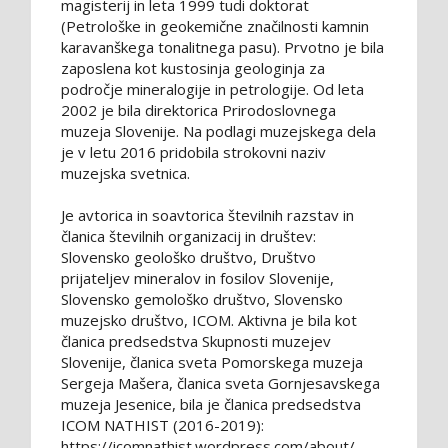
magisterij in leta 1999 tudi doktorat
(Petrološke in geokemične značilnosti kamnin
karavanškega tonalitnega pasu). Prvotno je bila
zaposlena kot kustosinja geologinja za
področje mineralogije in petrologije. Od leta
2002 je bila direktorica Prirodoslovnega
muzeja Slovenije. Na podlagi muzejskega dela
je v letu 2016 pridobila strokovni naziv
muzejska svetnica.
Je avtorica in soavtorica številnih razstav in
članica številnih organizacij in društev:
Slovensko geološko društvo, Društvo
prijateljev mineralov in fosilov Slovenije,
Slovensko gemološko društvo, Slovensko
muzejsko društvo, ICOM. Aktivna je bila kot
članica predsedstva Skupnosti muzejev
Slovenije, članica sveta Pomorskega muzeja
Sergeja Mašera, članica sveta Gornjesavskega
muzeja Jesenice, bila je članica predsedstva
ICOM NATHIST (2016-2019):
https://icomnathist.wordpress.com/about/.