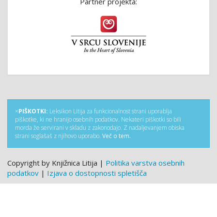
Partner projekta:
×
PIŠKOTKI:
Leksikon Litija za funkcionalnost strani uporablja
piškotke, ki ne hranijo osebnih podatkov. Nekateri piškotki so bili
morda že servirani v skladu z zakonodajo. Z nadaljevanjem obiska
strani soglašaš z njihovo uporabo.
Več o tem.
Copyright by Knjižnica Litija |
Politika varstva osebnih
podatkov
|
Izjava o dostopnosti spletišča