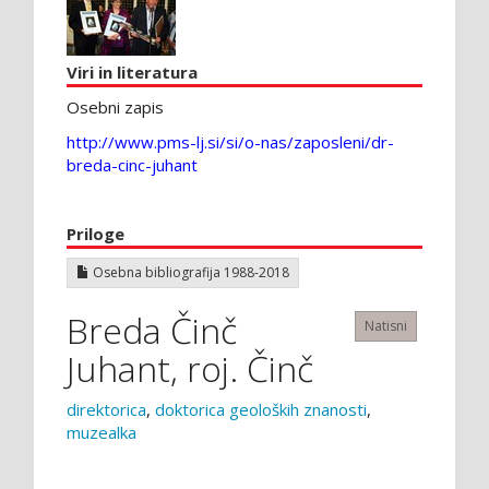
Viri in literatura
Osebni zapis
http://www.pms-lj.si/si/o-nas/zaposleni/dr-
breda-cinc-juhant
Priloge
Osebna bibliografija 1988-2018
Breda Činč
Natisni
Juhant, roj. Činč
direktorica
,
doktorica geoloških znanosti
,
muzealka