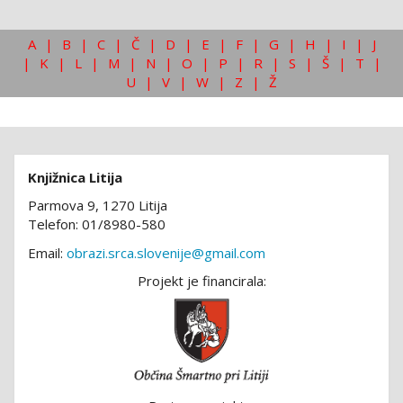
A
|
B
|
C
|
Č
|
D
|
E
|
F
|
G
|
H
|
I
|
J
|
K
|
L
|
M
|
N
|
O
|
P
|
R
|
S
|
Š
|
T
|
U
|
V
|
W
|
Z
|
Ž
Knjižnica Litija
Parmova 9, 1270 Litija
Telefon: 01/8980-580
Email:
obrazi.srca.slovenije@gmail.com
Projekt je financirala: