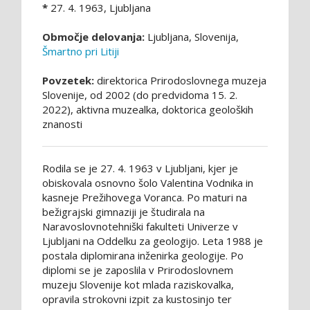
*
27. 4. 1963, Ljubljana
Območje delovanja:
Ljubljana, Slovenija,
Šmartno pri Litiji
Povzetek:
direktorica Prirodoslovnega muzeja
Slovenije, od 2002 (do predvidoma 15. 2.
2022), aktivna muzealka, doktorica geoloških
znanosti
Rodila se je 27. 4. 1963 v Ljubljani, kjer je
obiskovala osnovno šolo Valentina Vodnika in
kasneje Prežihovega Voranca. Po maturi na
bežigrajski gimnaziji je študirala na
Naravoslovnotehniški fakulteti Univerze v
Ljubljani na Oddelku za geologijo. Leta 1988 je
postala diplomirana inženirka geologije. Po
diplomi se je zaposlila v Prirodoslovnem
muzeju Slovenije kot mlada raziskovalka,
opravila strokovni izpit za kustosinjo ter