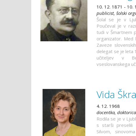
10. 12. 1871 - 10.
publicist, šolski org
Šolal se je v Ljub
Poučeval je v raz
tudi v Šmartnem pri
organizator. Med l
Zaveze slovenskih 
delegat se je leta 
učiteljev v 
vseslovanskega uč.
Vida Škr
4. 12. 1968
docentka, doktorica 
Rodila se je v Ljub
s starši preselil
Silvom, sinovom