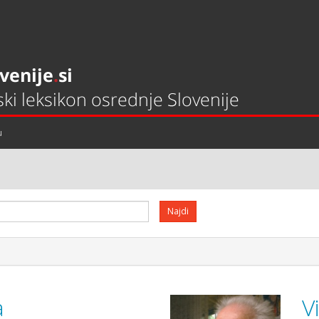
u
a
V