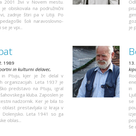
a 2001 živi v Novem mestu.
Odl
 je obiskovala na podružnični
pis
i, zadnje štiri pa v Litiji. Po
gim
 pedagoški šoli naravoslovno-
goz
e je vpi...
je 
pat
B
2. 1989
13.
športni in kulturni delavec.
kip
 in Ptuju, kjer je že delal v
Rod
nih organizacijah. Leta 1937 je
ene
liško predstavo na Ptuju, igral
in
n šahovskega kluba. Zaposlen je
Lju
cestni nadzornik. Ker je bila to
se 
 oblast prestavljala iz kraja v
pou
a Dolenjsko. Leta 1941 so ga
izj
ske oblas...
pos
še 