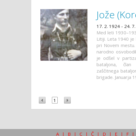
Jože (Kor
17. 2. 1924 - 24. 7
Med leti 1930–193
Litiji. Leta 1940 j
pri Novem mestu. 
narodno osvobodil
je odšel v partiz
bataljona, član 
zaščitnega batalj
brigade. Januarja 1
1
A
|
B
|
C
|
Č
|
D
|
E
|
F
|