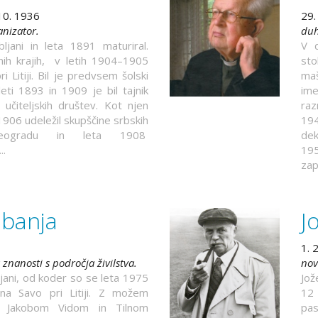
 10. 1936
29.
anizator.
duh
ljani in leta 1891 maturiral.
V d
nih krajih, v letih 1904–1905
sto
 Litiji. Bil je predvsem šolski
maš
eti 1893 in 1909 je bil tajnik
ime
učiteljskih društev. Kot njen
raz
1906 udeležil skupščine srbskih
194
Beogradu in leta 1908
dek
..
195
zap
abanja
J
1. 
znanosti s področja živilstva.
nov
ljani, od koder so se leta 1975
Jož
i na Savo pri Litiji. Z možem
12 
a Jakobom Vidom in Tilnom
pas