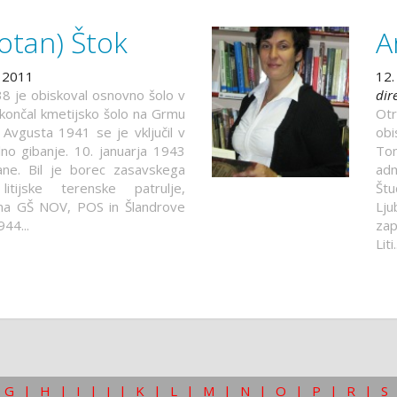
otan) Štok
A
. 2011
12.
8 je obiskoval osnovno šolo v
dir
e končal kmetijsko šolo na Grmu
Otr
Avgusta 1941 se je vključil v
ob
no gibanje. 10. januarja 1943
Tom
ane. Bil je borec zasavskega
adm
litijske terenske patrulje,
Štu
ona GŠ NOV, POS in Šlandrove
Lju
944...
zap
Liti.
G
|
H
|
I
|
J
|
K
|
L
|
M
|
N
|
O
|
P
|
R
|
S