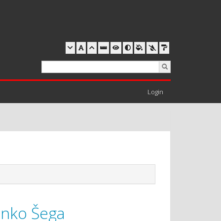
Login
inko Šega