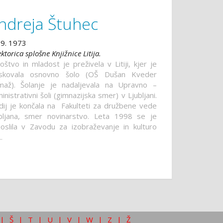
ndreja Štuhec
 9. 1973
ektorica splošne Knjižnice Litija.
oštvo in mladost je preživela v Litiji, kjer je
iskovala osnovno šolo (OŠ Dušan Kveder
až). Šolanje je nadaljevala na Upravno –
inistrativni šoli (gimnazijska smer) v Ljubljani.
dij je končala na Fakulteti za družbene vede
bljana, smer novinarstvo. Leta 1998 se je
oslila v Zavodu za izobraževanje in kulturo
..
|
Š
|
T
|
U
|
V
|
W
|
Z
|
Ž