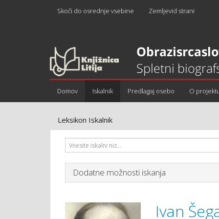
Skoči do osrednje vsebine
Zemljevid strani
Domov
Iskalnik
Predlagaj osebo
O projekt
Leksikon Iskalnik
Dodatne možnosti iskanja
Ivan Šeg