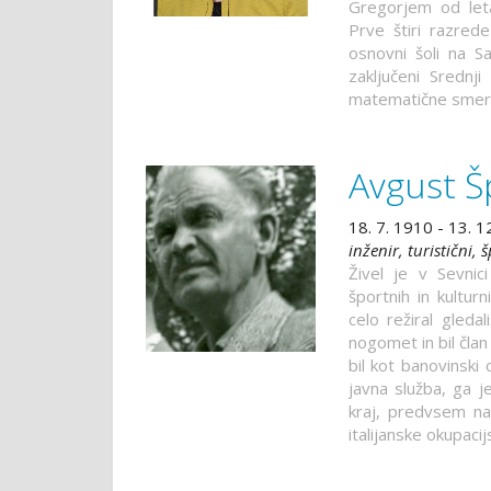
Gregorjem od let
Prve štiri razrede
osnovni šoli na Sav
zaključeni Srednji
matematične smeri s
Avgust Š
18. 7. 1910 - 13. 1
inženir, turistični, 
Živel je v Sevnici
športnih in kultur
celo režiral gleda
nogomet in bil čla
bil kot banovinski 
javna služba, ga je
kraj, predvsem n
italijanske okupacij