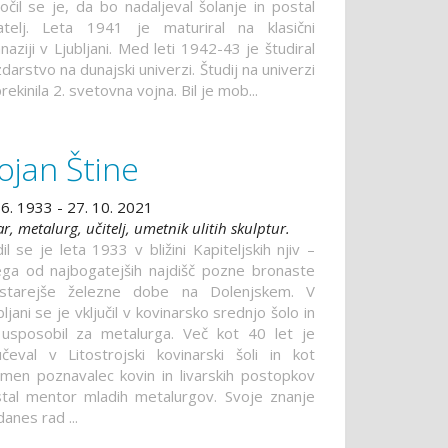
očil se je, da bo nadaljeval šolanje in postal
atelj. Leta 1941 je maturiral na klasični
naziji v Ljubljani. Med leti 1942-43 je študiral
darstvo na dunajski univerzi. Študij na univerzi
prekinila 2. svetovna vojna. Bil je mob...
ojan Štine
 6. 1933 - 27. 10. 2021
ar, metalurg, učitelj, umetnik ulitih skulptur.
il se je leta 1933 v bližini Kapiteljskih njiv –
ga od najbogatejših najdišč pozne bronaste
 starejše železne dobe na Dolenjskem. V
bljani se je vključil v kovinarsko srednjo šolo in
usposobil za metalurga. Več kot 40 let je
čeval v Litostrojski kovinarski šoli in kot
emen poznavalec kovin in livarskih postopkov
tal mentor mladih metalurgov. Svoje znanje
danes rad ...