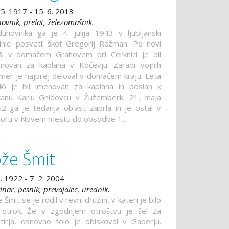
 5. 1917 - 15. 6. 2013
ovnik, prelat, železomašnik.
uhovnika ga je 4. julija 1943 v ljubljanski
lnici posvetil škof Gregorij Rožman. Po novi
i v domačem Grahovem pri Cerknici je bil
novan za kaplana v Kočevju. Zaradi vojnih
mer je najprej deloval v domačem kraju. Leta
6 je bil imenovan za kaplana in poslan k
anu Karlu Gnidovcu v Žužemberk. 21. maja
2 ga je tedanja oblast zaprla in je ostal v
oru v Novem mestu do obsodbe 1...
ože Šmit
2. 1922 - 7. 2. 2004
inar, pesnik, prevajalec, urednik.
e Šmit se je rodil v revni družini, v kateri je bilo
otrok. Že v zgodnjem otroštvu je šel za
tirja, osnovno šolo je obiskoval v Gaberju.