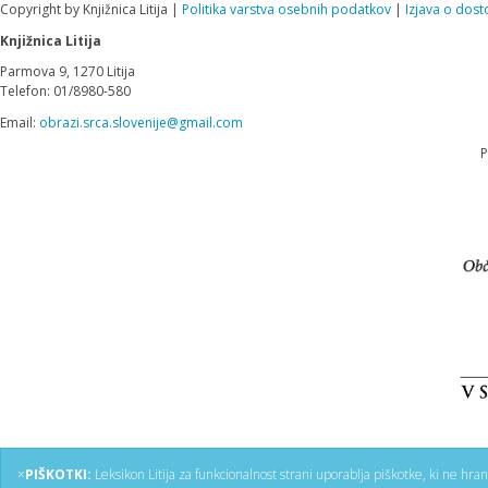
Copyright by Knjižnica Litija |
Politika varstva osebnih podatkov
|
Izjava o dost
Knjižnica Litija
Parmova 9, 1270 Litija
Telefon: 01/8980-580
Email:
obrazi.srca.slovenije@gmail.com
P
×
PIŠKOTKI:
Leksikon Litija za funkcionalnost strani uporablja piškotke, ki ne hra