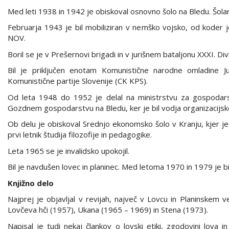
Med leti 1938 in 1942 je obiskoval osnovno šolo na Bledu. Šolanj
Februarja 1943 je bil mobiliziran v nemško vojsko, od koder je
NOV.
Boril se je v Prešernovi brigadi in v jurišnem bataljonu XXXI. Di
Bil je priključen enotam Komunistične narodne omladine Ju
Komunistične partije Slovenije (CK KPS).
Od leta 1948 do 1952 je delal na ministrstvu za gospodarst
Gozdnem gospodarstvu na Bledu, ker je bil vodja organizacijs
Ob delu je obiskoval Srednjo ekonomsko šolo v Kranju, kjer je l
prvi letnik študija filozofije in pedagogike.
Leta 1965 se je invalidsko upokojil.
Bil je navdušen lovec in planinec. Med letoma 1970 in 1979 je bi
Knjižno delo
Najprej je objavljal v revijah, največ v Lovcu in Planinskem 
Lovčeva hči (1957), Ukana (1965 – 1969) in Stena (1973).
Napisal je tudi nekaj člankov o lovski etiki, zgodovini lova i