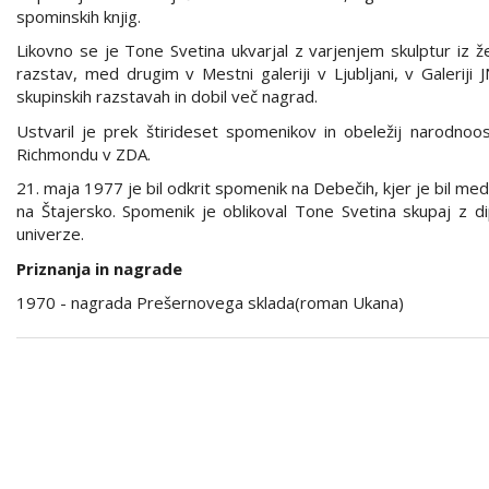
spominskih knjig.
Likovno se je Tone Svetina ukvarjal z varjenjem skulptur iz 
razstav, med drugim v Mestni galeriji v Ljubljani, v Galerij
skupinskih razstavah in dobil več nagrad.
Ustvaril je prek štirideset spomenikov in obeležij narodnoosv
Richmondu v ZDA.
21. maja 1977 je bil odkrit spomenik na Debečih, kjer je bil m
na Štajersko. Spomenik je oblikoval Tone Svetina skupaj z dip
univerze.
Priznanja in nagrade
1970 - nagrada Prešernovega sklada(roman Ukana)