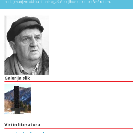
nadaljevanjem obiska strani soglašaš z njihovo uporabo.
Več o tem.
Galerija slik
Viri in literatura