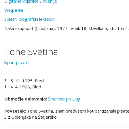
Digitalna knjižnica Slovenije
Wikipedia
Spletni biografski leksikon
Naša skupnost (Ljubljana), 1977, letnik 18, številka 5, str. 1 in 4.
Tone Svetina
kipar
,
pisatelj
*
15. 11. 1925, Bled
†
14. 4. 1998, Bled
Območje delovanja:
Šmartno pri Litiji
Povzetek:
Tone Svetina, znan predvsem kot partizanski pisatelj
3 z Dolenjske na Štajersko.