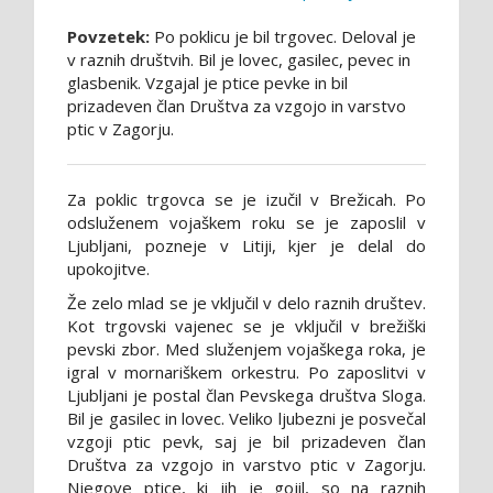
Povzetek:
Po poklicu je bil trgovec. Deloval je
v raznih društvih. Bil je lovec, gasilec, pevec in
glasbenik. Vzgajal je ptice pevke in bil
prizadeven član Društva za vzgojo in varstvo
ptic v Zagorju.
Za poklic trgovca se je izučil v Brežicah. Po
odsluženem vojaškem roku se je zaposlil v
Ljubljani, pozneje v Litiji, kjer je delal do
upokojitve.
Že zelo mlad se je vključil v delo raznih društev.
Kot trgovski vajenec se je vključil v brežiški
pevski zbor. Med služenjem vojaškega roka, je
igral v mornariškem orkestru. Po zaposlitvi v
Ljubljani je postal član Pevskega društva Sloga.
Bil je gasilec in lovec. Veliko ljubezni je posvečal
vzgoji ptic pevk, saj je bil prizadeven član
Društva za vzgojo in varstvo ptic v Zagorju.
Njegove ptice, ki jih je gojil, so na raznih