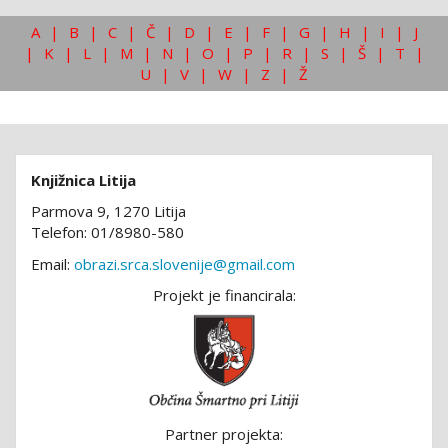
A
|
B
|
C
|
Č
|
D
|
E
|
F
|
G
|
H
|
I
|
J
|
K
|
L
|
M
|
N
|
O
|
P
|
R
|
S
|
Š
|
T
|
U
|
V
|
W
|
Z
|
Ž
Knjižnica Litija
Parmova 9, 1270 Litija
Telefon: 01/8980-580
Email:
obrazi.srca.slovenije@gmail.com
Projekt je financirala:
Partner projekta: