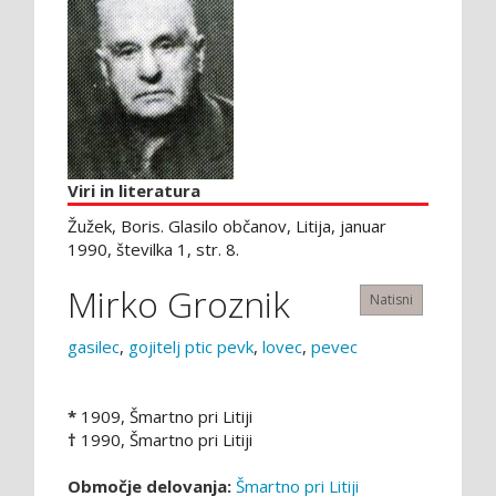
Viri in literatura
Žužek, Boris. Glasilo občanov, Litija, januar
1990, številka 1, str. 8.
Mirko Groznik
Natisni
gasilec
,
gojitelj ptic pevk
,
lovec
,
pevec
*
1909, Šmartno pri Litiji
†
1990, Šmartno pri Litiji
Območje delovanja:
Šmartno pri Litiji