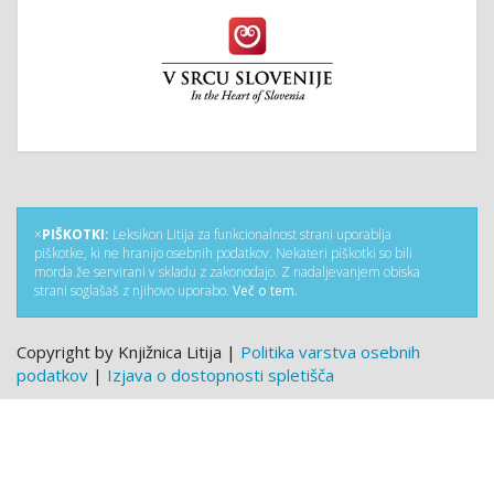
×
PIŠKOTKI:
Leksikon Litija za funkcionalnost strani uporablja
piškotke, ki ne hranijo osebnih podatkov. Nekateri piškotki so bili
morda že servirani v skladu z zakonodajo. Z nadaljevanjem obiska
strani soglašaš z njihovo uporabo.
Več o tem.
Copyright by Knjižnica Litija |
Politika varstva osebnih
podatkov
|
Izjava o dostopnosti spletišča