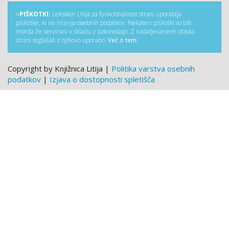
×
PIŠKOTKI:
Leksikon Litija za funkcionalnost strani uporablja
piškotke, ki ne hranijo osebnih podatkov. Nekateri piškotki so bili
morda že servirani v skladu z zakonodajo. Z nadaljevanjem obiska
strani soglašaš z njihovo uporabo.
Več o tem.
Copyright by Knjižnica Litija |
Politika varstva osebnih
podatkov
|
Izjava o dostopnosti spletišča