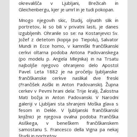
okrevališča v Ljubljani, Brežicah in
Gleichenbergu, kjer je umrl in je tudi pokopan.
Mnogo njegovih skic, študij, oljnatih slik in
portretov, ki so bili v privatni lasti, je danes
izgubljenih. Ohranile so se: na Kostanjevici Sv.
Jožef z detetom (kopija po Tiepolu), Salvator
Mundi in Ecce homo, v kamniški frančiškanski
cerkvi oltarna podoba Antona Padovanskega
(po modelu p. Angela Mlejnika) in na Trsatu
najboljše njegovo ohranjeno delo Apostol
Pavel. Leta 1882 je na pročelju ljubljanske
frančiškanske cerkve naslikal dve freski
(Frančišek Asiški in Anton Padovanski). Župna
cerkev v Pevmi hrani dela: Trije kralji, Žalostna
Mati božja in Anton Padovanski. V Narodni
galeriji v Ljubljani sta shranjeni Moška glava s
fesom in Dekle. V ljubljanski frančiškanski
knjižnici je njegova ovalna podoba Frančiška
Asiškega, v beneškem frančiškanskem
samostanu S. Francesco della Vigna pa nekaj
študij in portretov.