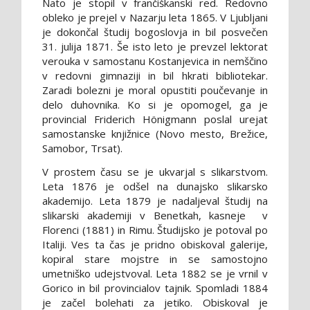
Nato je stopil v frančiškanski red. Redovno
obleko je prejel v Nazarju leta 1865. V Ljubljani
je dokončal študij bogoslovja in bil posvečen
31. julija 1871. Še isto leto je prevzel lektorat
verouka v samostanu Kostanjevica in nemščino
v redovni gimnaziji in bil hkrati bibliotekar.
Zaradi bolezni je moral opustiti poučevanje in
delo duhovnika. Ko si je opomogel, ga je
provincial Friderich Hönigmann poslal urejat
samostanske knjižnice (Novo mesto, Brežice,
Samobor, Trsat).
V prostem času se je ukvarjal s slikarstvom.
Leta 1876 je odšel na dunajsko slikarsko
akademijo. Leta 1879 je nadaljeval študij na
slikarski akademiji v Benetkah, kasneje v
Florenci (1881) in Rimu. Študijsko je potoval po
Italiji. Ves ta čas je pridno obiskoval galerije,
kopiral stare mojstre in se samostojno
umetniško udejstvoval. Leta 1882 se je vrnil v
Gorico in bil provincialov tajnik. Spomladi 1884
je začel bolehati za jetiko. Obiskoval je