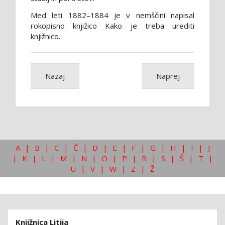
Med leti 1882–1884 je v nemščini napisal
rokopisno knjižico Kako je treba urediti
knjižnico.
Nazaj
Naprej
A
|
B
|
C
|
Č
|
D
|
E
|
F
|
G
|
H
|
I
|
J
|
K
|
L
|
M
|
N
|
O
|
P
|
R
|
S
|
Š
|
T
|
U
|
V
|
W
|
Z
|
Ž
Knjižnica Litija