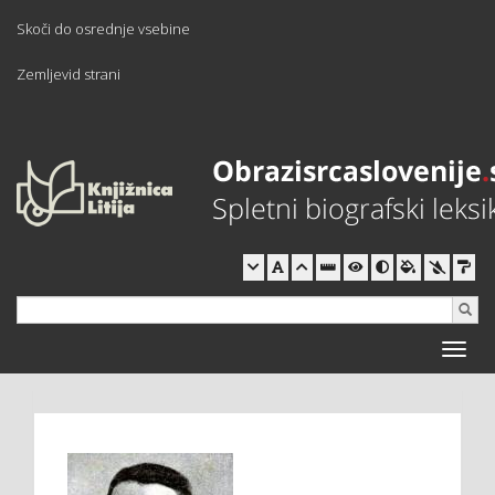
Skoči do osrednje vsebine
Zemljevid strani
Toggle
naviga