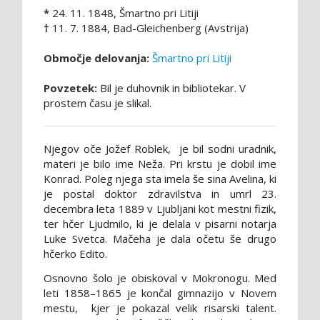
*
24. 11. 1848, Šmartno pri Litiji
†
11. 7. 1884, Bad-Gleichenberg (Avstrija)
Območje delovanja:
Šmartno pri Litiji
Povzetek:
Bil je duhovnik in bibliotekar. V
prostem času je slikal.
Njegov oče Jožef Roblek, je bil sodni uradnik,
materi je bilo ime Neža. Pri krstu je dobil ime
Konrad. Poleg njega sta imela še sina Avelina, ki
je postal doktor zdravilstva in umrl 23.
decembra leta 1889 v Ljubljani kot mestni fizik,
ter hčer Ljudmilo, ki je delala v pisarni notarja
Luke Svetca. Mačeha je dala očetu še drugo
hčerko Edito.
Osnovno šolo je obiskoval v Mokronogu. Med
leti 1858–1865 je končal gimnazijo v Novem
mestu, kjer je pokazal velik risarski talent.