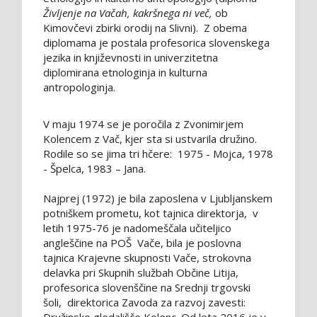
Življenje na Vačah, kakršnega ni več,
ob
Kimovčevi zbirki orodij na Slivni). Z obema
diplomama je postala profesorica slovenskega
jezika in književnosti in univerzitetna
diplomirana etnologinja in kulturna
antropologinja.
V maju 1974 se je poročila z Zvonimirjem
Kolencem z Vač, kjer sta si ustvarila družino.
Rodile so se jima tri hčere: 1975 - Mojca, 1978
- Špelca, 1983 – Jana.
Najprej (1972) je bila zaposlena v Ljubljanskem
potniškem prometu, kot tajnica direktorja, v
letih 1975-76 je nadomeščala učiteljico
angleščine na POŠ Vače, bila je poslovna
tajnica Krajevne skupnosti Vače, strokovna
delavka pri Skupnih službah Občine Litija,
profesorica slovenščine na Srednji trgovski
šoli, direktorica Zavoda za razvoj zavesti: