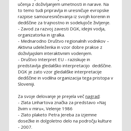
učenja z doživljanjem umetnosti in narave. Na
to temo tudi pripravlja in uresničuje evropske
razpise samouresničevanja iz svojih korenin in
dediščine za trajnostno in sodelujoče življenje.
- Zavod za razvoj zavesti DGK, idejni vodja,
organizatorka in igralka.
- Mednarodno Društvo regionalnih vodnikov –
Aktivna udeleženka in vzor dobre prakse z
doživljajskim interaktivnim vodenjem.
- Društvo Interpret EU - raziskuje in
predstavlja gledališko interpretacijo dediščine.
DGK je zato vzor gledališke interpretacije
dediščine in vodilna organizacija tega pristopa v
Sloveniji.
Za svoje delovanje je prejela več
nagrad
:
- Zlata Linhartova značka za predstavo »Naj
živim v miru«, Velenje 1986
- Zlato plaketo Petra Jereba za izjemne
dosežke in dolgoletno delo na področju kulture
- 2007.