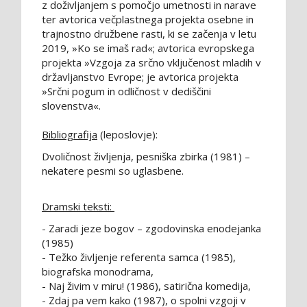
z doživljanjem s pomočjo umetnosti in narave
ter avtorica večplastnega projekta osebne in
trajnostno družbene rasti, ki se začenja v letu
2019, »Ko se imaš rad«; avtorica evropskega
projekta »Vzgoja za srčno vključenost mladih v
državljanstvo Evrope; je avtorica projekta
»Srčni pogum in odličnost v dediščini
slovenstva«.
Bibliografija
(leposlovje):
Dvoličnost življenja, pesniška zbirka (1981) –
nekatere pesmi so uglasbene.
Dramski teksti:
- Zaradi jeze bogov – zgodovinska enodejanka
(1985)
- Težko življenje referenta samca (1985),
biografska monodrama,
- Naj živim v miru! (1986), satirična komedija,
- Zdaj pa vem kako (1987), o spolni vzgoji v