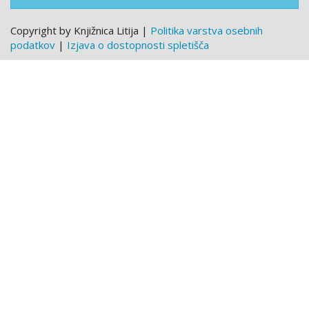
Copyright by Knjižnica Litija |
Politika varstva osebnih
podatkov
|
Izjava o dostopnosti spletišča