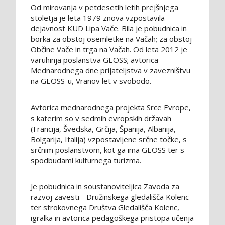
Od mirovanja v petdesetih letih prejšnjega
stoletja je leta 1979 znova vzpostavila
dejavnost KUD Lipa Vače. Bila je pobudnica in
borka za obstoj osemletke na Vačah; za obstoj
Občine Vače in trga na Vačah. Od leta 2012 je
varuhinja poslanstva GEOSS; avtorica
Mednarodnega dne prijateljstva v zavezništvu
na GEOSS-u, Vranov let v svobodo.
Avtorica mednarodnega projekta Srce Evrope,
s katerim so v sedmih evropskih državah
(Francija, Švedska, Grčija, Španija, Albanija,
Bolgarija, Italija) vzpostavljene srčne točke, s
srčnim poslanstvom, kot ga ima GEOSS ter s
spodbudami kulturnega turizma.
Je pobudnica in soustanoviteljica Zavoda za
razvoj zavesti - Družinskega gledališča Kolenc
ter strokovnega Društva Gledališča Kolenc,
igralka in avtorica pedagoškega pristopa učenja