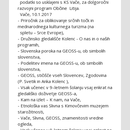
podatki so usklajeni s KS Vače, za dolgoročni
razvojni program Občine Litija.
Vače, 10.1.2017
- Priročnik za oblikovanje srčnih točk in
mednarodnega kulturnega turizma (na
spletu – Srce Evrope),
- Družinsko gledališče Kolenc - O nas in o naših
programih,
- Slovenska poroka na GEOSS-u, ob simbolih
slovenstva,
- Podelitev imena na GEOSS-u, ob simbolih
slovenstva,
- GEOSS, stičišče vseh Slovencev, Zgodovina
(P. Svetik in Anka Kolenc ),
- Vsak učenec v 9–letnem šolanju vsaj enkrat na
gledališko doživetje GEOSS-a,
- Kam na izlet – K nam, na Vače,
- Etnološka vas Slivna s Kimovčevim muzejem
starožitnosti,
- Vače, Slivna, GEOSS, znamenitosti vredne
ogleda,