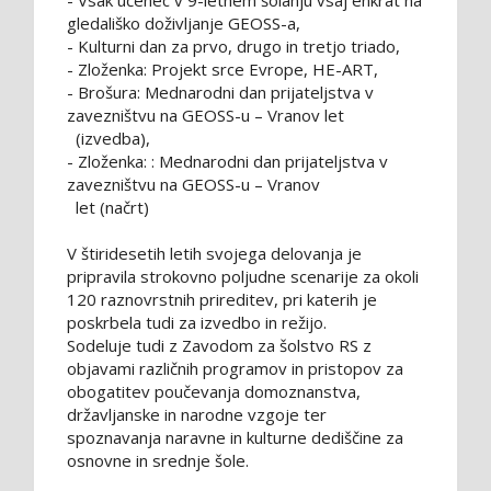
- Vsak učenec v 9-letnem šolanju vsaj enkrat na
gledališko doživljanje GEOSS-a,
- Kulturni dan za prvo, drugo in tretjo triado,
- Zloženka: Projekt srce Evrope, HE-ART,
- Brošura: Mednarodni dan prijateljstva v
zavezništvu na GEOSS-u – Vranov let
(izvedba),
- Zloženka: : Mednarodni dan prijateljstva v
zavezništvu na GEOSS-u – Vranov
let (načrt)
V štiridesetih letih svojega delovanja je
pripravila strokovno poljudne scenarije za okoli
120 raznovrstnih prireditev, pri katerih je
poskrbela tudi za izvedbo in režijo.
Sodeluje tudi z Zavodom za šolstvo RS z
objavami različnih programov in pristopov za
obogatitev poučevanja domoznanstva,
državljanske in narodne vzgoje ter
spoznavanja naravne in kulturne dediščine za
osnovne in srednje šole.