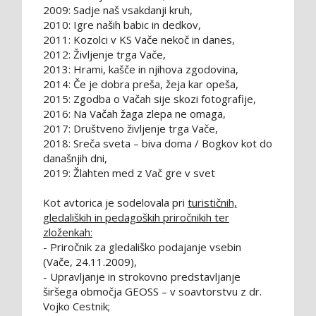
2009: Sadje naš vsakdanji kruh,
2010: Igre naših babic in dedkov,
2011: Kozolci v KS Vače nekoč in danes,
2012: Življenje trga Vače,
2013: Hrami, kašče in njihova zgodovina,
2014: Če je dobra preša, žeja kar opeša,
2015: Zgodba o Vačah sije skozi fotografije,
2016: Na Vačah žaga zlepa ne omaga,
2017: Društveno življenje trga Vače,
2018: Sreča sveta – biva doma / Bogkov kot do
današnjih dni,
2019: Žlahten med z Vač gre v svet
Kot avtorica je sodelovala pri
turističnih,
gledaliških in pedagoških priročnikih ter
zloženkah:
- Priročnik za gledališko podajanje vsebin
(Vače, 24.11.2009),
- Upravljanje in strokovno predstavljanje
širšega območja GEOSS – v soavtorstvu z dr.
Vojko Cestnik;