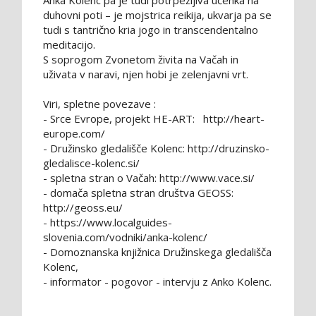
Anka Kolenc pa je tudi potrpežljiva učenka na
duhovni poti – je mojstrica reikija, ukvarja pa se
tudi s tantrično kria jogo in transcendentalno
meditacijo.
S soprogom Zvonetom živita na Vačah in
uživata v naravi, njen hobi je zelenjavni vrt.
Viri, spletne povezave :
- Srce Evrope, projekt HE-ART: http://heart-
europe.com/
- Družinsko gledališče Kolenc: http://druzinsko-
gledalisce-kolenc.si/
- spletna stran o Vačah: http://www.vace.si/
- domača spletna stran društva GEOSS:
http://geoss.eu/
- https://www.localguides-
slovenia.com/vodniki/anka-kolenc/
- Domoznanska knjižnica Družinskega gledališča
Kolenc,
- informator - pogovor - intervju z Anko Kolenc.