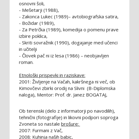
osnovni šoli,
- Mešetarji (1988),
- Zakonca Lukec (1989)– avtobiografska satira,
- Božidar (1989),
- Za Petrčka (1989), komedija o pomenu prave
izbire poklica,
- Skriti sovražnik (1990), dogajanje med učenci
in učitelji
- Človek pač ni iz lesa (1986) – neobjavljen
roman.
Etnološki prispevki in raziskave:
2001: Življenje na Vačah, kakršnega ni več, ob
Kimovčevi zbirki orodij na Slivni (B-Diplomska
naloga), Mentor: Prof. dr. Janez BOGATAJ,
Ob terenski (delo z informatorji po navodilih),
tehnični (fotografije) in likovni podpori soproga
Zvoneta so nastale
brošure:
2007: Furmani z Vač,
2008: Kuhinja naših babic,