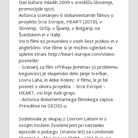
Dan kulture mladih 2009 v središču Slovenije,
promocijski spot,
Avtorica scenarijev 6 dokumentarnih filmov o
projektu Srce Evrope, HEART (2019), v
Sloveniji, Grčiji, v Španiji, v Bolgariji, na
Švedskem in v Italiji.
Vsi ti filmi so prevedeni v vseh šest jezikov in v
angleščino. Vse filme si je možno ogledati na
spletni strani. http://heart-europe.com/video-
posnetki/
- Scenarij za film »Prihaja Jemima« (o problemu
beguncev) je skupinsko delo Janje Srečkar,
Lovra Laha, in Anke Kolenc. V filmu, ki je bil
posnet v okviru projekta - Srce Evrope –
HEART, vsi trije tudi igrajo.
- Avtorica dokumentarnega filmskega zapisa
Prireditve na GEOSS-u.
Sodelovala je skupaj z Lovrom Lahom in s
svojim možem Zvonimirjem pri nastanku
epizode o pobegu (Vranov let) za Londonski