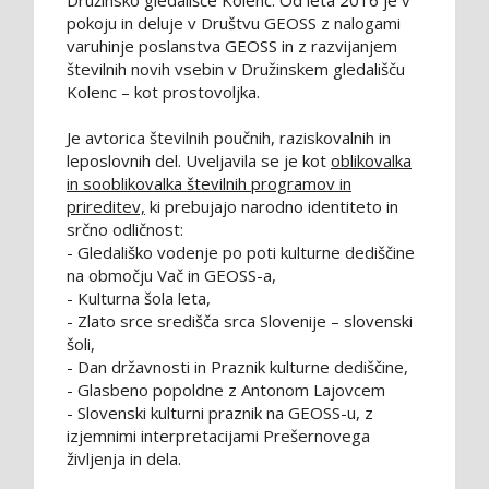
Družinsko gledališče Kolenc. Od leta 2016 je v
pokoju in deluje v Društvu GEOSS z nalogami
varuhinje poslanstva GEOSS in z razvijanjem
številnih novih vsebin v Družinskem gledališču
Kolenc – kot prostovoljka.
Je avtorica številnih poučnih, raziskovalnih in
leposlovnih del. Uveljavila se je kot
oblikovalka
in sooblikovalka številnih programov in
prireditev,
ki prebujajo narodno identiteto in
srčno odličnost:
- Gledališko vodenje po poti kulturne dediščine
na območju Vač in GEOSS-a,
- Kulturna šola leta,
- Zlato srce središča srca Slovenije – slovenski
šoli,
- Dan državnosti in Praznik kulturne dediščine,
- Glasbeno popoldne z Antonom Lajovcem
- Slovenski kulturni praznik na GEOSS-u, z
izjemnimi interpretacijami Prešernovega
življenja in dela.