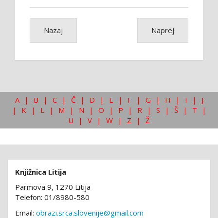
Nazaj
Naprej
A
|
B
|
C
|
Č
|
D
|
E
|
F
|
G
|
H
|
I
|
J
|
K
|
L
|
M
|
N
|
O
|
P
|
R
|
S
|
Š
|
T
|
U
|
V
|
W
|
Z
|
Ž
Knjižnica Litija
Parmova 9, 1270 Litija
Telefon: 01/8980-580
Email:
obrazi.srca.slovenije@gmail.com