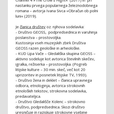
Channel 4 »The Crow's Flight« (2017) in pri
nastanku prvega popularnega železnodobnega
romana – avtorja Ivana Sivca »Obračun ob polni
luni« (2019).
Je
članica društev
oz. njihova sodelavka:
- Društvo GEOSS, podpredsednica in varuhinja
poslanstva – prostovoljka.
Kustosinja vseh muzejskih zbirk Društva
GEOSS razen geološke in arheološke.
- KUD Lipa Vače – Gledališka skupina GEOSS –
aktivno sodeluje kot avtorica številnih skečev,
igralka, režiserka – prostovoljka. (Pogreb
litijske kulture – 30 min. skeč, več kot 20
uprizoritev in posnetek litijske TV, 1993).
- Društvo žena in deklet – članica upravnega
odbora, etnologinja, avtorica strokovnih
etnoloških tekstov, strokovna sodelavka,
predavateljica.
- Društvo Gledališče Kolenc – strokovno
društvo, podpredsednica. Skozi društvo
uresničuje in raziskuje strokovne vsebine