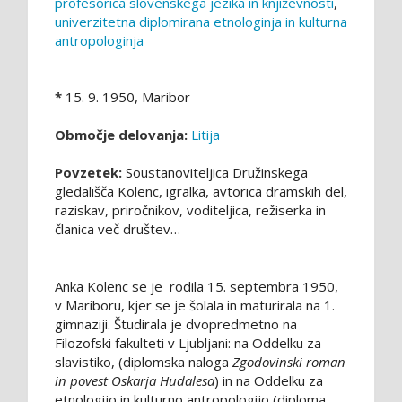
profesorica slovenskega jezika in književnosti
,
univerzitetna diplomirana etnologinja in kulturna
antropologinja
*
15. 9. 1950, Maribor
Območje delovanja:
Litija
Povzetek:
Soustanoviteljica Družinskega
gledališča Kolenc, igralka, avtorica dramskih del,
raziskav, priročnikov, voditeljica, režiserka in
članica več društev…
Anka Kolenc se je rodila 15. septembra 1950,
v Mariboru, kjer se je šolala in maturirala na 1.
gimnaziji. Študirala je dvopredmetno na
Filozofski fakulteti v Ljubljani: na Oddelku za
slavistiko, (diplomska naloga
Zgodovinski roman
in povest Oskarja Hudalesa
) in na Oddelku za
etnologijo in kulturno antropologijo (diploma