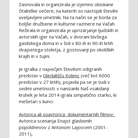
Zasnovala in organizirala je izjemno obiskane
čitalniške večere, na katerih so nastopili številni
uveljavljeni umetniki. Na ta način se je borila za
boljše družbene in kulturne razmere na Vačah.
Režirala in organizirala je uprizarjanje ljudskih in
avtorskih iger na Vačah, v dvorani bivšega
gasilskega doma in v šoli v 80-ih in 90-ih letih
dvajsetega stoletja, z gostovanji po okoliških
krajih in v tujini.
Je igralka z največjim številom odigranih
predstav v
Gledališču Kolenc
(več kot 6000
predstav v 27 letih), pojavila pa se je tudi v
sedmi umetnosti: v nanizanki Naš vsakdanji
kruhek je leta 2014 igrala simpatično starko, ki
mešetari s kunci.
Avtorica ali soavtorica dokumentarnih filmov:
Avtorica scenarija Enajst glasbenih
popoldnevov z Antonom Lajovcem (2001-
2011),