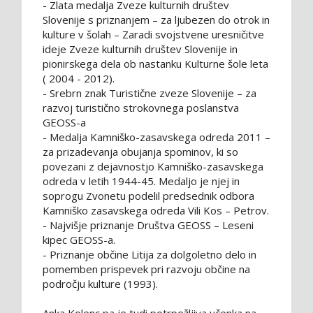
- Zlata medalja Zveze kulturnih društev
Slovenije s priznanjem – za ljubezen do otrok in
kulture v šolah – Zaradi svojstvene uresničitve
ideje Zveze kulturnih društev Slovenije in
pionirskega dela ob nastanku Kulturne šole leta
( 2004 - 2012).
- Srebrn znak Turistične zveze Slovenije – za
razvoj turistično strokovnega poslanstva
GEOSS-a
- Medalja Kamniško-zasavskega odreda 2011 –
za prizadevanja obujanja spominov, ki so
povezani z dejavnostjo Kamniško-zasavskega
odreda v letih 1944-45. Medaljo je njej in
soprogu Zvonetu podelil predsednik odbora
Kamniško zasavskega odreda Vili Kos – Petrov.
- Najvišje priznanje Društva GEOSS – Leseni
kipec GEOSS-a.
- Priznanje občine Litija za dolgoletno delo in
pomemben prispevek pri razvoju občine na
področju kulture (1993).