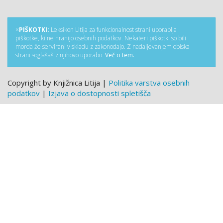
×
PIŠKOTKI:
Leksikon Litija za funkcionalnost strani uporablja
piškotke, ki ne hranijo osebnih podatkov. Nekateri piškotki so bili
morda že servirani v skladu z zakonodajo. Z nadaljevanjem obiska
strani soglašaš z njihovo uporabo.
Več o tem.
Copyright by Knjižnica Litija |
Politika varstva osebnih
podatkov
|
Izjava o dostopnosti spletišča