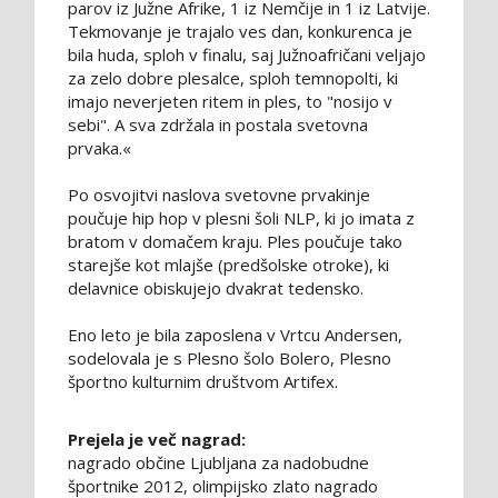
parov iz Južne Afrike, 1 iz Nemčije in 1 iz Latvije.
Tekmovanje je trajalo ves dan, konkurenca je
bila huda, sploh v finalu, saj Južnoafričani veljajo
za zelo dobre plesalce, sploh temnopolti, ki
imajo neverjeten ritem in ples, to "nosijo v
sebi". A sva zdržala in postala svetovna
prvaka.«
Po osvojitvi naslova svetovne prvakinje
poučuje hip hop v plesni šoli NLP, ki jo imata z
bratom v domačem kraju. Ples poučuje tako
starejše kot mlajše (predšolske otroke), ki
delavnice obiskujejo dvakrat tedensko.
Eno leto je bila zaposlena v Vrtcu Andersen,
sodelovala je s Plesno šolo Bolero, Plesno
športno kulturnim društvom Artifex.
Prejela je več nagrad:
nagrado občine Ljubljana za nadobudne
športnike 2012, olimpijsko zlato nagrado