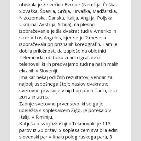
obiskala je že večino Evrope (Nemčija, Češka,
Slovaška, Španija, Grčija, Hrvaška, Madžarska,
Nizozemska, Danska, Italija, Anglija, Poljska,
Ukrajina, Avstrija, Srbija), na plesno
izobraževanje je šla dvakrat tudi v Ameriko in
sicer v Los Angeles, kjer se je 2 meseca
izobraževala pri priznanih koreografih. Tam je
dobila priložnost, da zapleše na obletnici
Telemunda, ob boku znanih igralcev iz
telenovel, ki jih predvajamo tudi na naših malih
ekranih v Sloveniji.
Ima kar nekaj odličnih rezultatov, vendar za
najbolj uspešnega šteje naslov dvakratne
svetovne prvakinje v hip hop parih članih, leta
2012 in 2015.
Zadnje svetovno prvenstvo, ki se ga je
udeležila s soplesalcem Žigo, je potekalo v
Italiji, v Riminiju.
Katjuša o svoji izkušnji: »Tekmovalo je 113
parov iz 20 držav. S soplesalcem sva bila edini
slovenski par v finalu poleg ruskega para, 3