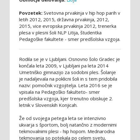
Povzetek:
Svetovna prvakinja v hip hop parih v
letih 2012, 2015, državna prvakinja, 2012,
2015, vice evropska prvakinja 2012, trenerka
plesa v plesni šoli NLP Litija, študentka
Pedagoške fakultete - smer predšolska vzgoja.
Rodila se je v Ljubljani. Osnovno šolo Gradec je
končala leta 2009, v Ljubljani pa leta 2014
Umetniško gimnazijo za sodobni ples. Šolanje
je nadaljevala na poklicni šoli in s tem pridobila
naziv: pomočnik vzgojitelja. Leta 2016 se je
vpisala na Pedagoško fakulteto- smer
predšolska vzgoja, kjer trenutno obiskuje 2.
letnik v Slovenskih Konjicah.
Že od svojega petega leta se intenzivno
ukvarja s športom, bolj natančno z modernimi
tekmovalnimi plesi - hip hopom. Mednarodna
tekmovanja so potekala po celem svetu,