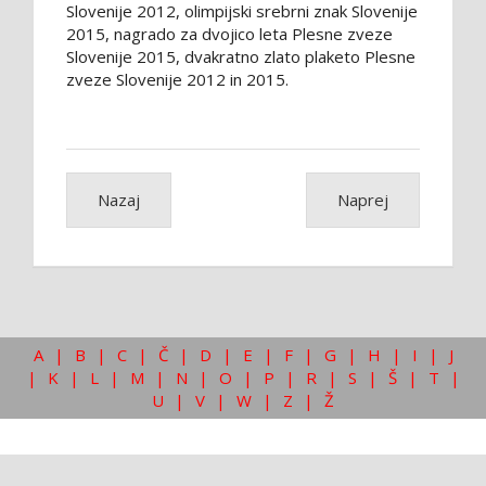
Slovenije 2012, olimpijski srebrni znak Slovenije
2015, nagrado za dvojico leta Plesne zveze
Slovenije 2015, dvakratno zlato plaketo Plesne
zveze Slovenije 2012 in 2015.
Nazaj
Naprej
A
|
B
|
C
|
Č
|
D
|
E
|
F
|
G
|
H
|
I
|
J
|
K
|
L
|
M
|
N
|
O
|
P
|
R
|
S
|
Š
|
T
|
U
|
V
|
W
|
Z
|
Ž