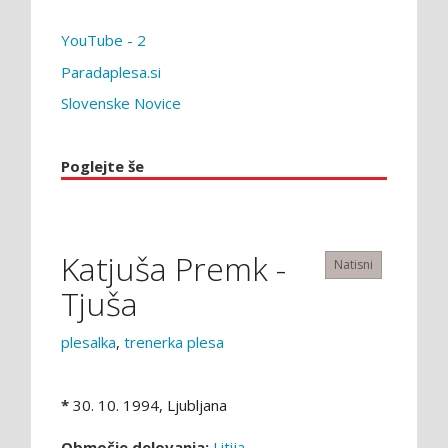
YouTube - 2
Paradaplesa.si
Slovenske Novice
Poglejte še
Katjuša Premk -
Natisni
Tjuša
plesalka
,
trenerka plesa
*
30. 10. 1994, Ljubljana
Območje delovanja:
Litija