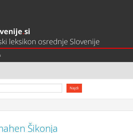
u
ahen Šikonja