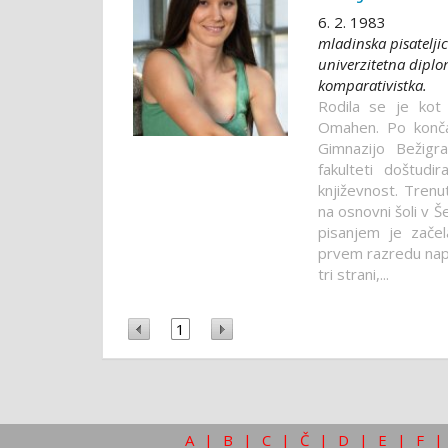
6. 2. 1983
mladinska pisateljic
univerzitetna diplo
komparativistka.
Rodila se je kot
Omahen. Po končan
Gimnazijo Bežigr
fakulteti doštudir
književnost. Trenu
na osnovni šoli v Še
pisanjem je začel
prvem razredu napi
tri strani,...
1
A
|
B
|
C
|
Č
|
D
|
E
|
F
|