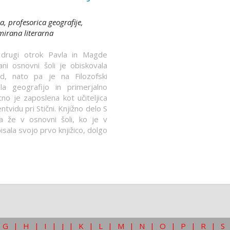
a, profesorica geografije,
mirana literarna
 drugi otrok Pavla in Magde
i osnovni šoli je obiskovala
ad, nato pa je na Filozofski
ala geografijo in primerjalno
tno je zaposlena kot učiteljica
ntvidu pri Stični. Knjižno delo S
a že v osnovni šoli, ko je v
sala svojo prvo knjižico, dolgo
G
|
H
|
I
|
J
|
K
|
L
|
M
|
N
|
O
|
P
|
R
|
S