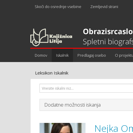
Skoči do osrednje vsebine
Zemljevid strani
Domov
Iskalnik
Predlagaj osebo
O projekt
Leksikon Iskalnik
Dodatne možnosti iskanja
Nejka Om