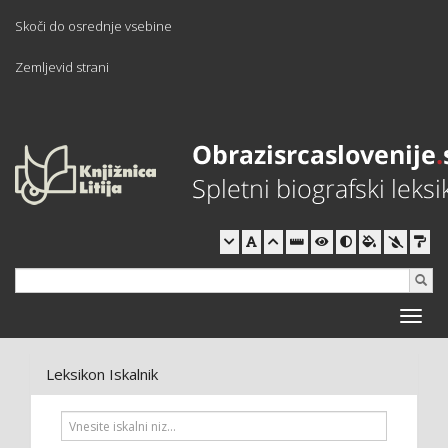
Skoči do osrednje vsebine
Zemljevid strani
Toggle
naviga
Leksikon Iskalnik