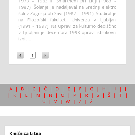
1979 – 1983 in Šmartnem pri Litiji (1983 –
1987). Šolanje je nadaljeval na Srednji elektro
šoli v Zagorju ob Savi (1987 – 1991). Študiral je
na Filozofski fakulteti, Univerza v Ljubljani
(1991 – 1997). Na Upravi za kulturno dediščino
v Ljubljani je decembra 1998 opravil strokovni
izpit ...
1
A
|
B
|
C
|
Č
|
D
|
E
|
F
|
G
|
H
|
I
|
J
|
K
|
L
|
M
|
N
|
O
|
P
|
R
|
S
|
Š
|
T
|
U
|
V
|
W
|
Z
|
Ž
Knjižnica Litija