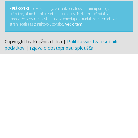
×
PIŠKOTKI:
Leksikon Litija za funkcionalnost strani uporablja
piškotke, ki ne hranijo osebnih podatkov. Nekateri piškotki so bili
morda že servirani v skladu z zakonodajo. Z nadaljevanjem obiska
strani soglašaš z njihovo uporabo.
Več o tem.
Copyright by Knjižnica Litija |
Politika varstva osebnih
podatkov
|
Izjava o dostopnosti spletišča