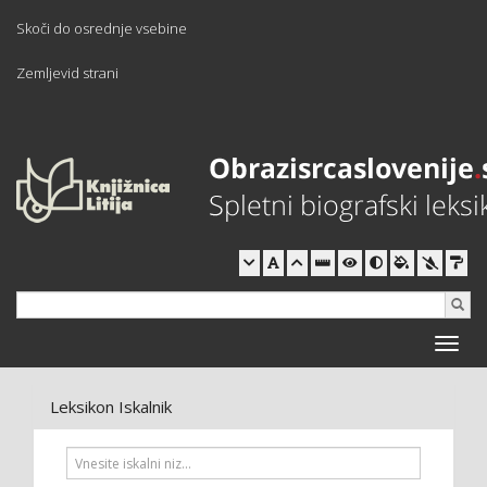
Skoči do osrednje vsebine
Zemljevid strani
Toggle
naviga
Leksikon Iskalnik