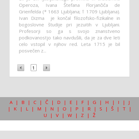
Operoza, Ivana Štefana Florjančiča de
Grienfelda (* 1663 Ljubljana; † 1709 Ljubljana).
Ivan Dizma je končal filozofsko-fizikalne in
bogoslovne študije pri jezuitih v Ljubljani.
Profesorji so ga s svojo znanstveno
podkovanostjo tako navdušili, da je za dve leti
celo vstopil v njihov red. Leta 1715 je bil
posvečen z...
1
A
|
B
|
C
|
Č
|
D
|
E
|
F
|
G
|
H
|
I
|
J
|
K
|
L
|
M
|
N
|
O
|
P
|
R
|
S
|
Š
|
T
|
U
|
V
|
W
|
Z
|
Ž