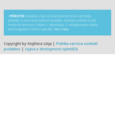
×
PIŠKOTKI:
Leksikon Litija za funkcionalnost strani uporablja
piškotke, ki ne hranijo osebnih podatkov. Nekateri piškotki so bili
morda že servirani v skladu z zakonodajo. Z nadaljevanjem obiska
strani soglašaš z njihovo uporabo.
Več o tem.
Copyright by Knjižnica Litija |
Politika varstva osebnih
podatkov
|
Izjava o dostopnosti spletišča