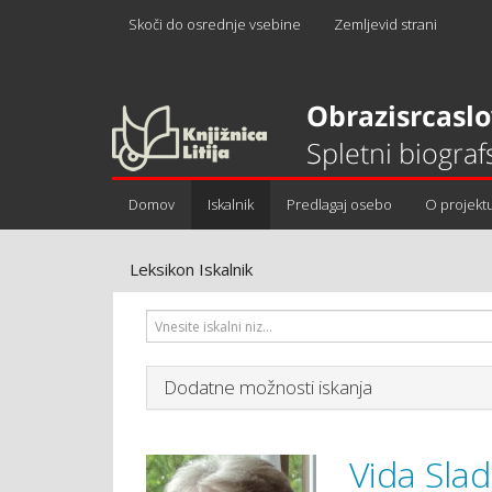
Skoči do osrednje vsebine
Zemljevid strani
Domov
Iskalnik
Predlagaj osebo
O projekt
Leksikon Iskalnik
Dodatne možnosti iskanja
Vida Slad