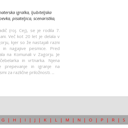
terska igralka, ljubiteljska
pevka, pisateljica, scenaristka,
dič (roj. Cej), se je rodila 7.
ani. Več kot 20 let je delala v
orju, kjer so že nastajali razni
ja in nagajive pesmice. Pred
lala na Komunali v Zagorju. Je
 čebelarka in vrtnarka. Njena
je prepevanje in igranje na
i za različne priložnosti. ...
G
|
H
|
I
|
J
|
K
|
L
|
M
|
N
|
O
|
P
|
R
|
S