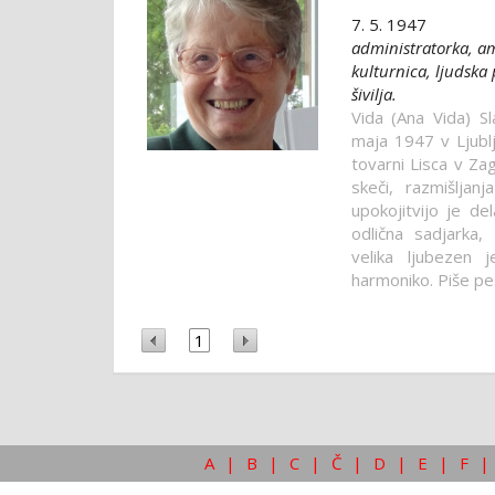
7. 5. 1947
administratorka, ama
kulturnica, ljudska 
šivilja.
Vida (Ana Vida) Sla
maja 1947 v Ljublj
tovarni Lisca v Zag
skeči, razmišljan
upokojitvijo je de
odlična sadjarka,
velika ljubezen 
harmoniko. Piše pesm
1
A
|
B
|
C
|
Č
|
D
|
E
|
F
|